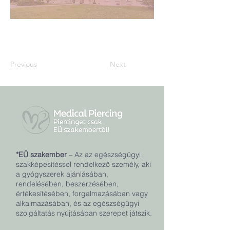
Previous
Next
*EÜ szakember
– Az az egészségügyi
szakképesítéssel rendelkező személy, aki
a gyógyszerek ajánlásában,
rendelésében, beszerzésében,
értékesítésében, forgalmazásában vagy
alkalmazásában, és az egészségügyi
szolgáltatás nyújtásában szerepet játszik.