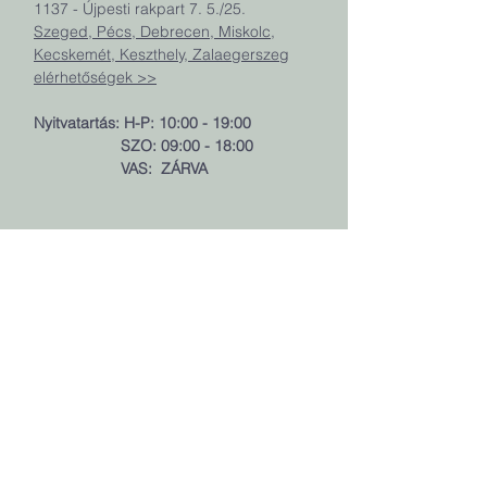
1137 - Újpesti rakpart 7. 5./25.
Szeged, Pécs, Debrecen, Miskolc,
Kecskemét, Keszthely, Zalaegerszeg
elérhetőségek >>
Nyitvatartás: H-P: 10:00 - 19:00
SZO: 09:00 - 18:00
VAS: ZÁRVA
IDŐPONT FOGLALÁS
1 perc alatt, online,
kényelmesen, regisztráció
nélkül.
Időpontot foglalok!
Kontroll időpontok