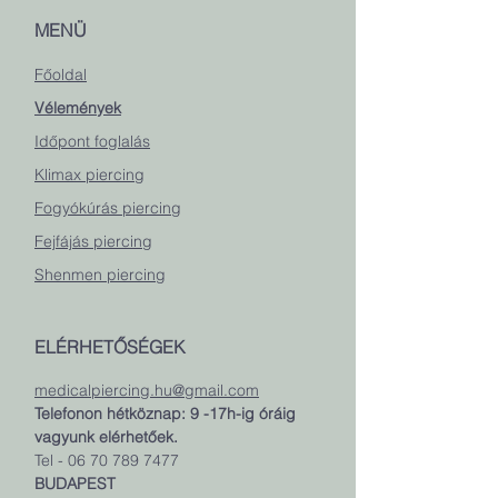
MENÜ
Főoldal
Vélemények
Időpont foglalás
Klimax piercing
Fogyókúrás piercing
Fejfájás piercing
Shenmen piercing
ELÉRHETŐSÉGEK
medicalpiercing.hu@gmail.com
Telefonon hétköznap: 9 -17h-ig óráig
vagyunk elérhetőek.
Tel - 06 70 789 7477
BUDAPEST