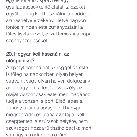
egy fertőtlenítő sprayt és egy
gyulladáscsökkentő olajat is, ezeket
együtt addig kell használni, ameddig a
szúráshelye érzékeny. Illetve nagyon
fontos minden este zuhanyoztatni a
füles tiszta vízzel, ezzel lemosni a napi
szennyeződéseket.
20. Hogyan kell használni az
utóápolókat?
A sprayt használhatjuk reggel és este
is főleg ha napközben olyan helyen
vagyunk vagy olyan helyen dolgozunk
ahol nagyobb a fertőzésveszély, az
olajat viszont csak este, mert magához
tudja a vonzani a port. Első lépés a
zuhany aztán a spray, picit hagyja
megszáradni és utána az olajjal kell
cseppenteni a szúrások helyére, nem
szükséges hozzá fültisztító pácika mert
van egy kis adagolós csőre.