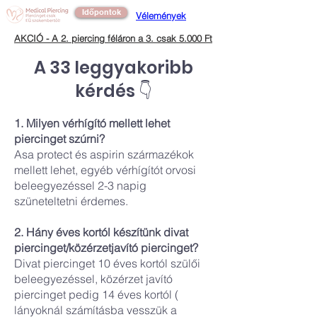
Időpontok
Vélemények
AKCIÓ - A 2. piercing féláron a 3. csak 5.000 Ft
A 33 leggyakoribb
kérdés 👇
1. Milyen vérhígító mellett lehet
piercinget szúrni?
Asa protect és aspirin származékok
mellett lehet, egyéb vérhígítót orvosi
beleegyezéssel 2-3 napig
szüneteltetni érdemes.
2. Hány éves kortól készítünk divat
piercinget/közérzetjavító piercinget?
Divat piercinget 10 éves kortól szülői
beleegyezéssel, közérzet javító
piercinget pedig 14 éves kortól (
lányoknál számításba vesszük a