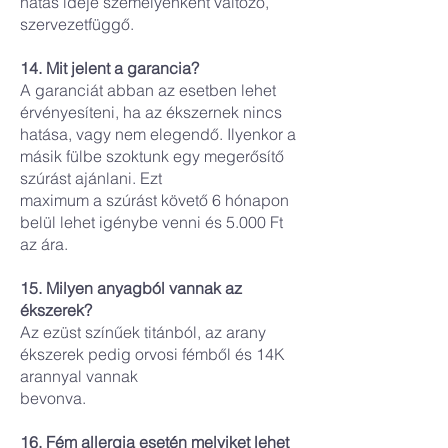
hatás ideje személyenként változó,
szervezetfüggő.
14. Mit jelent a garancia?
A garanciát abban az esetben lehet
érvényesíteni, ha az ékszernek nincs
hatása, vagy nem elegendő. Ilyenkor a
másik fülbe szoktunk egy megerősítő
szúrást ajánlani. Ezt
maximum a szúrást követő 6 hónapon
belül lehet igénybe venni és 5.000 Ft
az ára.
15. Milyen anyagból vannak az
ékszerek?
Az ezüst színűek titánból, az arany
ékszerek pedig orvosi fémből és 14K
arannyal vannak
bevonva.
16. Fém allergia esetén melyiket lehet