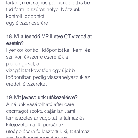
tartani, mert sajnos pár perc alatt is be
tud forrni a szúrás helye. Nézzünk
kontroll időpontot
egy ékszer cserére!
18. Mi a teendő MR illetve CT vizsgálat
esetén?
Ilyenkor kontroll időpontot kell kérni és
szilikon ékszerre cseréljük a
piercingeket, a
vizsgálatot követően egy újabb
időpontban pedig visszahelyezzük az
eredeti ékszereket.
19. Mit javasolunk utókezelésre?
A nálunk vásárolható after care
csomagot szoktuk ajánlani, ami
természetes anyagokat tartalmaz és
kifejezetten a fül porcának
utóápolására fejlesztettük ki, tartalmaz