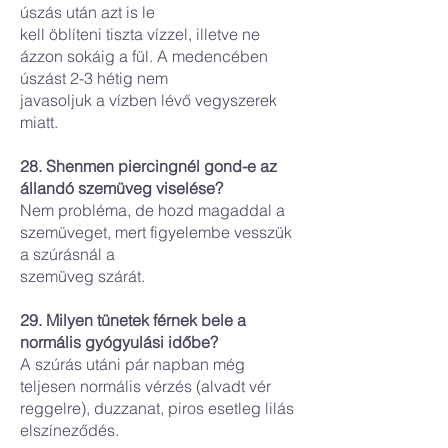
úszás után azt is le
kell öblíteni tiszta vízzel, illetve ne
ázzon sokáig a fül. A medencében
úszást 2-3 hétig nem
javasoljuk a vízben lévő vegyszerek
miatt.
28. Shenmen piercingnél gond-e az
állandó szemüveg viselése?
Nem probléma, de hozd magaddal a
szemüveget, mert figyelembe vesszük
a szúrásnál a
szemüveg szárát.
29. Milyen tünetek férnek bele a
normális gyógyulási időbe?
A szúrás utáni pár napban még
teljesen normális vérzés (alvadt vér
reggelre), duzzanat, piros esetleg lilás
elszíneződés.