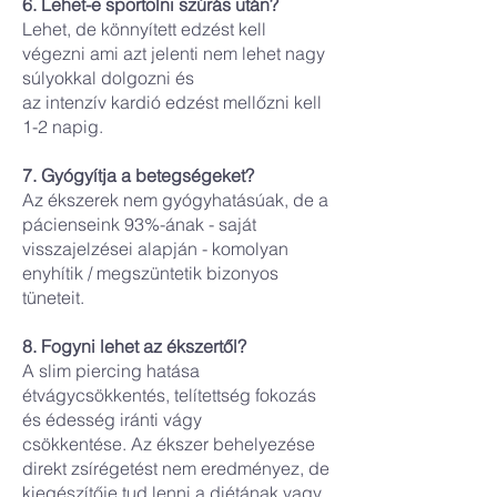
6. Lehet-e sportolni szúrás után?
Lehet, de könnyített edzést kell
végezni ami azt jelenti nem lehet nagy
súlyokkal dolgozni és
az intenzív kardió edzést mellőzni kell
1-2 napig.
7. Gyógyítja a betegségeket?
Az ékszerek nem gyógyhatásúak, de a
pácienseink 93%-ának - saját
visszajelzései alapján - komolyan
enyhítik / megszüntetik bizonyos
tüneteit.
8. Fogyni lehet az ékszertől?
A slim piercing hatása
étvágycsökkentés, telítettség fokozás
és édesség iránti vágy
csökkentése. Az ékszer behelyezése
direkt zsírégetést nem eredményez, de
kiegészítője tud lenni a diétának vagy