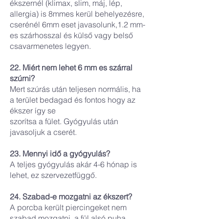
ékszernél (klimax, slim, máj, lép,
allergia) is 8mmes kerül behelyezésre,
cserénél 6mm eset javasolunk,1.2 mm-
es szárhosszal és külső vagy belső
csavarmenetes legyen.
22. Miért nem lehet 6 mm es szárral
szúrni?
Mert szúrás után teljesen normális, ha
a terület bedagad és fontos hogy az
ékszer így se
szorítsa a fület. Gyógyulás után
javasoljuk a cserét.
23. Mennyi idő a gyógyulás?
A teljes gyógyulás akár 4-6 hónap is
lehet, ez szervezetfüggő.
24. Szabad-e mozgatni az ékszert?
A porcba került piercingeket nem
szabad mozgatni, a fül alsó puha