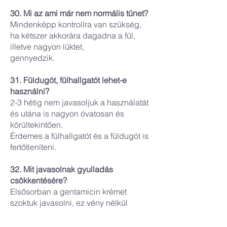
30. Mi az ami már nem normális tünet?
Mindenképp kontrollra van szükség,
ha kétszer akkorára dagadna a fül,
illetve nagyon lüktet,
gennyedzik.
31. Füldugót, fülhallgatót lehet-e
használni?
2-3 hétig nem javasoljuk a használatát
és utána is nagyon óvatosan és
körültekintően.
Érdemes a fülhallgatót és a füldugót is
fertőtleníteni.
32. Mit javasolnak gyulladás
csökkentésére?
Elsősorban a gentamicin krémet
szoktuk javasolni, ez vény nélkül
kapható. Ha nem segít
akkor pedig a háziorvossal felírandó