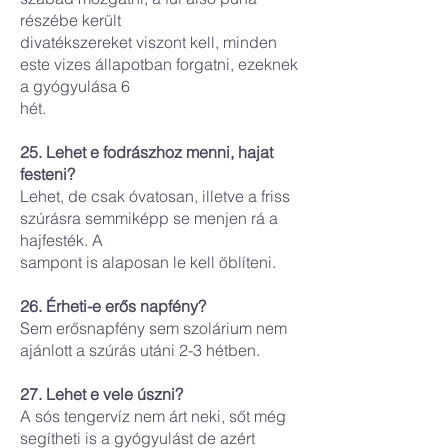
részébe került
divatékszereket viszont kell, minden
este vizes állapotban forgatni, ezeknek
a gyógyulása 6
hét.
25. Lehet e fodrászhoz menni, hajat
festeni?
Lehet, de csak óvatosan, illetve a friss
szúrásra semmiképp se menjen rá a
hajfesték. A
sampont is alaposan le kell öblíteni.
26. Érheti-e erős napfény?
Sem erősnapfény sem szolárium nem
ajánlott a szúrás utáni 2-3 hétben.
27. Lehet e vele úszni?
A sós tengervíz nem árt neki, sőt még
segítheti is a gyógyulást de azért