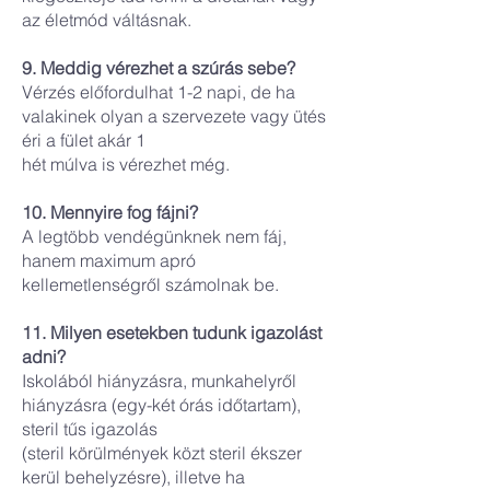
az életmód váltásnak.
9. Meddig vérezhet a szúrás sebe?
Vérzés előfordulhat 1-2 napi, de ha
valakinek olyan a szervezete vagy ütés
éri a fület akár 1
hét múlva is vérezhet még.
10. Mennyire fog fájni?
A legtöbb vendégünknek nem fáj,
hanem maximum apró
kellemetlenségről számolnak be.
11. Milyen esetekben tudunk igazolást
adni?
Iskolából hiányzásra, munkahelyről
hiányzásra (egy-két órás időtartam),
steril tűs igazolás
(steril körülmények közt steril ékszer
kerül behelyzésre), illetve ha