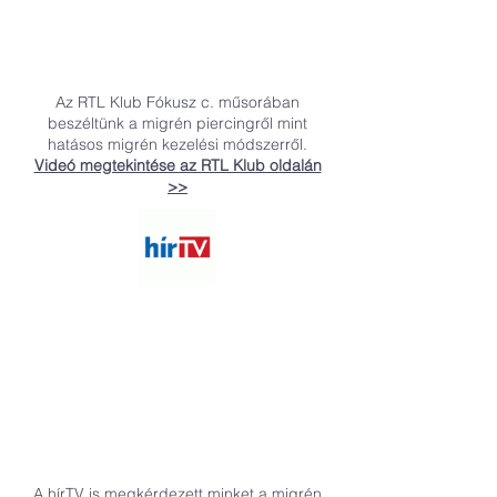
Az RTL Klub Fókusz c. műsorában
beszéltünk a migrén piercingről mint
hatásos migrén kezelési módszerről.
Videó megtekintése az RTL Klub oldalán
>>
A hírTV is megkérdezett minket a migrén