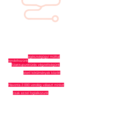
Miért működnek a
piercingjeink? Mert...
Mindannyian
egészségügyi múlttal
rendelkezünk
, így biztos kezünk van.
A
fülakkupunktúrás végzettségünk
+ a gépi
bemérés garantálja, hogy jó helyre szúrunk.
Orvosilag
steril körülmények között
,
autoklávval fertőtlenített titánium
piercingeket használunk.
Havonta 2.000 vendég választ minket
, így
van tapasztalatunk.
Mi
csak ezzel foglalkozunk
és
folyamatossan képezzük magunkat, hogy
egyre jobbak legyünk.