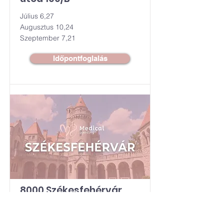
Július 6,27
Augusztus 10,24
Szeptember 7,21
Időpontfoglalás
8000 Székesfehérvár,
Tobak u 10.
Június 5,26