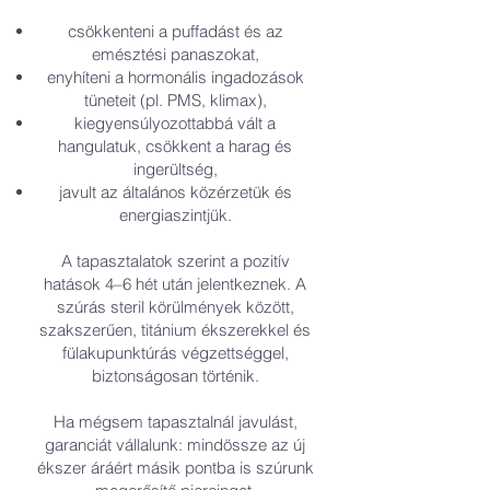
csökkenteni a puffadást és az
emésztési panaszokat,
enyhíteni a hormonális ingadozások
tüneteit (pl. PMS, klimax),
kiegyensúlyozottabbá vált a
hangulatuk, csökkent a harag és
ingerültség,
javult az általános közérzetük és
energiaszintjük.
A tapasztalatok szerint a pozitív
hatások 4–6 hét után jelentkeznek.
A
szúrás steril körülmények között,
szakszerűen, titánium ékszerekkel és
fülakupunktúrás végzettséggel,
biztonságosan történik.
Ha mégsem tapasztalnál javulást,
garanciát vállalunk: mindössze az új
ékszer áráért másik pontba is szúrunk