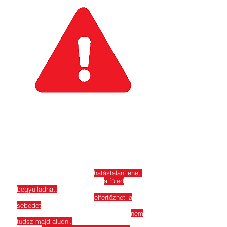
Nem hozzáértő
kezekben...
A beszúrt máj piercinged
hatástalan lehet.
Nem megfelelően elhelyezve
a füled
begyulladhat,
begennyesedhet.
A rossz minőségű ékszer
elfertőzheti a
sebedet
, allergén reakciót válthat ki.
Kényelmetlen lesz viselni, így hetekig
nem
tudsz majd aludni.