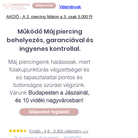
Időpontok
Vélemények
AKCIÓ - A 2. piercing féláron a 3. csak 5.000 Ft
Működő Máj piercing
behelyezés, garanciával és
ingyenes kontrollal.
Máj piercingeink hatásosak, mert
fülakupunktúrás végzettségel és
eü tapasztalattal pontos és
bztonságos szúrást végzünk.
Várunk
Budapesten a Jászainál,
és 10 vidéki nagyvárosban!
Időpontot foglalok!
Kiváló - 4,8 - 3.403 vélemény >>