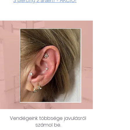
3 piercing 2 áráért! - AKCIÓ!
Vendégeink többsége javulásról
számol be.