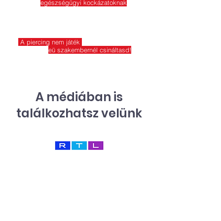
További
egészségügyi kockázatoknak
lehetsz kitéve.
Heti 15-20 máshol készített piercinget
javítunk ki és látunk "nem szép" dolgokat.
A piercing nem játék
ezért javasoljuk,
hogy csak
eü szakembernél csináltasd!
A médiában is
találkozhatsz velünk