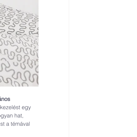
ános 
kezelést egy 
gyan hat, 
st a témával 