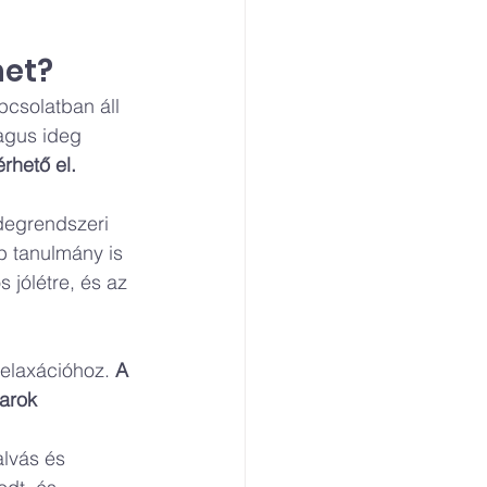
het?
pcsolatban áll 
Vagus ideg 
rhető el.
degrendszeri 
b tanulmány is 
 jólétre, és az 
elaxációhoz. 
A 
arok 
alvás és 