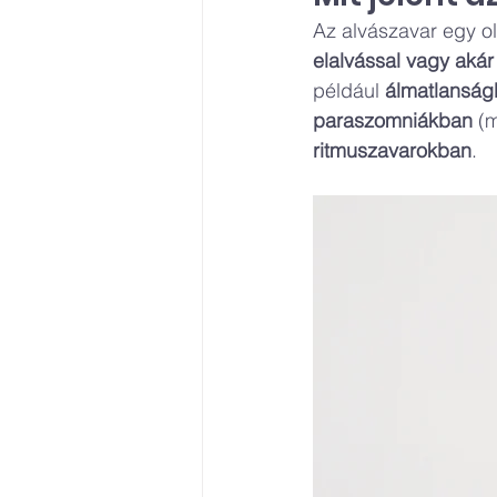
Az alvászavar egy ol
elalvással vagy akár
például 
álmatlanság
paraszomniákban
 (
ritmuszavarokban
.