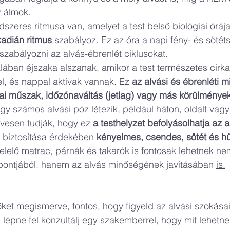
 álmok.
szeres ritmusa van, amelyet a test belső biológiai órája
kadián ritmus
 szabályoz. Ez az óra a napi fény- és sötét
 szabályozni az alvás-ébrenlét ciklusokat.
lában éjszaka alszanak, amikor a test természetes cirka
el, és nappal aktívak vannak. Ez 
az alvási és ébrenléti 
kai műszak, időzónaváltás (jetlag) vagy más körülménye
gy számos alvási póz létezik, például háton, oldalt vagy
esen tudják, hogy ez 
a testhelyzet befolyásolhatja az 
 biztosítása érdekében 
kényelmes, csendes, sötét és h
elelő matrac, párnák és takarók is fontosak lehetnek ne
ontjából, hanem az alvás minőségének javításában 
is.
őket megismerve, fontos, hogy figyeld az alvási szokásai
lépne fel konzultálj egy szakemberrel, hogy mit lehetne 