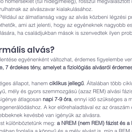
ő hőmérséklet (túl hideg/meleg), rosszul megválasztott
ulhatnak az alvászavar kialakulásához.
 Például az álmatlanság vagy az alvás közbeni légzési p
thetők, ami azt jelenti, hogy az egyéneknek nagyobb es
lására, ha családjukban mások is szenvedtek ilyen prob
rmális alvás?
elentése egyénenként változhat, érdemes figyelembe venn
e, 7 érdekes tény, amelyet a fiziológiás alvásról érdemes
éges állapot, hanem 
ciklikus jellegű
. Általában több cikl
ű, mély és gyors szemmozgású (azaz REM) alvási fázi
sigénye átlagosan 
napi 7-9 óra
, ennyi idő szükséges a m
egenerálódáshoz. A kor előrehaladtával ez az óraszám 
ebbeknek kevésbé van igényük az alvásra.
ust különböztetünk meg: 
a NREM (nem REM) fázist és a 
ban foglalja a könnyű és a mély alvást is, míg a REM 