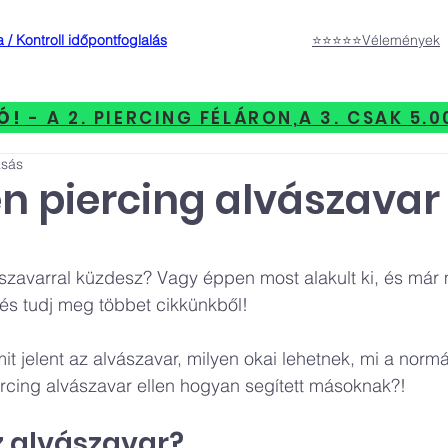
 / Kontroll időpontfoglalás
⭐⭐⭐⭐⭐Vélemények
Ó!
- A 2. PIERCING FÉLÁRON,A 3. CSAK 5.0
asás
 piercing alvászavar 
t az 5-ből.
szavarral küzdesz? Vagy éppen most alakult ki, és már 
 és tudj meg többet cikkünkből!
it jelent az alvászavar, milyen okai lehetnek, mi a normál
cing alvászavar ellen hogyan segített másoknak?!
az alvászavar?