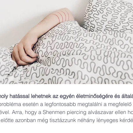
oly hatással lehetnek az egyén életminőségére és által
 probléma esetén a legfontosabb megtalálni a megfelelő 
vel. Arra, hogy a Shenmen piercing alvászavar ellen ho
 előtte azonban még tisztázzunk néhány lényeges kérdé