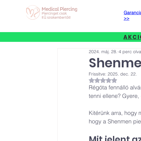
Garancia
>>
AKCI
2024. máj. 28.
4 perc olv
Shenmen
Frissítve:
2025. dec. 22.
NaN csillagot kapot
Régóta fennálló alvá
tenni ellene? Gyere,
Kitérünk arra, hogy m
hogy a Shenmen pier
Mit jelent 