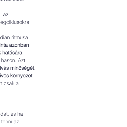
, az 
ségciklusokra 
dián ritmusa 
minta azonban 
k hatására.
 hason. Azt 
alvás minőségét
.
űvös környezet 
m csak a 
dat, és ha 
tenni az 