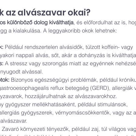
k az alvászavar okai?
s különböző dolog kiválthatja
, és előfordulhat az is, h
ügg a kialakulása. A leggyakoribb okok lehetnek:
k:
 Például rendszertelen alvásidők, túlzott koffein- vagy 
akori nappali alvás, sőt, akár a dohányzás is kiválthatja
s:
 A stressz vagy szorongás miatt az egyénnek nehézsé
 nyugodt alvással.
tok:
 Bizonyos egészségügyi problémák, például króniku
gastrooesophagealis reflux betegség (GERD), allergiák 
yzavarok, hozzájárulhatnak az alvászavarokhoz.
y gyógyszer mellékhatásaként, például stimulánsok, 
allergiás gyógyszerek, vérnyomáscsökkentők, vagy az al
 alvászavar.
:
 Zavaró környezeti tényezők, például zaj, túl világos vagy