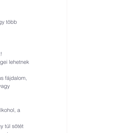
ogy több 
!
gei lehetnek 
s fájdalom, 
vagy 
kohol, a 
 túl sötét 