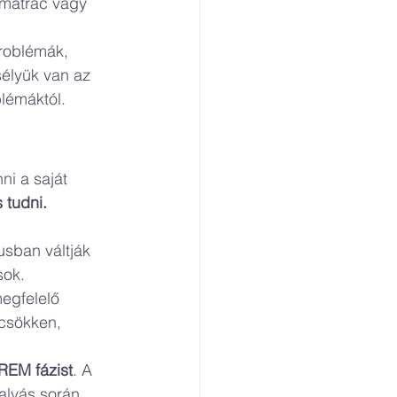
 matrac vagy 
roblémák, 
élyük van az 
lémáktól.
i a saját 
 tudni.
usban váltják 
sok.
egfelelő 
csökken, 
REM fázist
. A 
alvás során 