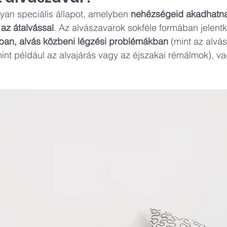
yan speciális állapot, amelyben 
nehézségeid akadhatna
 az átalvással
. Az alvászavarok sokféle formában jelent
ban, alvás közbeni légzési problémákban
 (mint az alvás
mint például az alvajárás vagy az éjszakai rémálmok), va