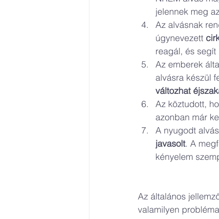
jelennek meg az
Az alvásnak rend
úgynevezett 
cir
reagál, és segít
Az emberek álta
alvásra készül f
változhat éjsza
Az köztudott, ho
azonban már kev
A nyugodt alvás
javasolt
. A megf
kényelem szemp
Az általános jellemz
valamilyen probléma 