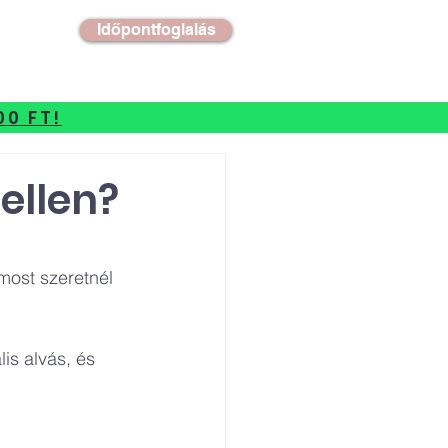
Időpontfoglalás
00 FT!
ellen?
most szeretnél 
is alvás, és 