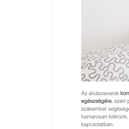
Az alvászavarok 
kom
egészségére
, ezért
szakember segítségé
hamarosan kitérünk,
kapcsolatban.