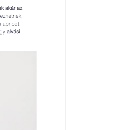
k akár az 
kezhetnek, 
i apnoé), 
gy 
alvási 