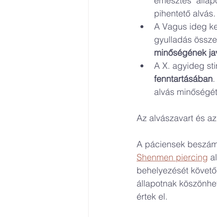
emésztés" állap
pihentető alvás.
A Vagus ideg ke
gyulladás össze
minőségének ja
A X. agyideg st
fenntartásában
.
alvás minőségét
Az alvászavart és az
A páciensek beszámo
Shenmen piercing
 a
behelyezését követő
állapotnak köszönhe
értek el.