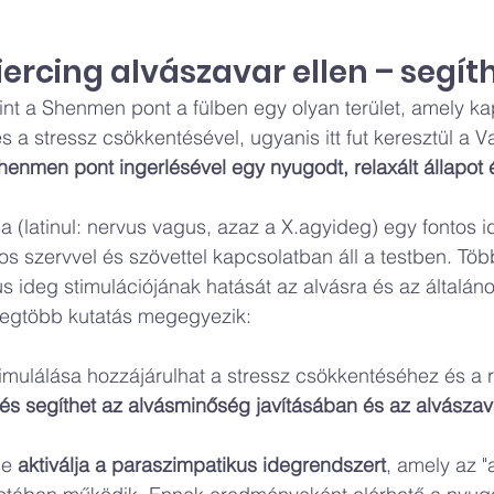
rcing alvászavar ellen – segít
rint a Shenmen pont a fülben egy olyan terület, amely ka
 és a stressz csökkentésével, ugyanis itt fut keresztül a 
henmen pont ingerlésével egy nyugodt, relaxált állapot é
a (latinul: nervus vagus, azaz a X.agyideg) egy fontos i
s szervvel és szövettel kapcsolatban áll a testben. Töb
s ideg stimulációjának hatását az alvásra és az általános
legtöbb kutatás megegyezik:
imulálása hozzájárulhat a stressz csökkentéséhez és a r
és segíthet az alvásminőség javításában és az alvászav
e 
aktiválja a paraszimpatikus idegrendszert
, amely az "