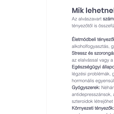
Mik lehetne
Az alvászavart 
számo
tényezőtől is összef
Életmódbeli tényező
alkoholfogyasztás, gy
Stressz és szorongá
az elalvással vagy a
Egészségügyi állapo
légzési problémák, 
hormonális egyensúl
Gyógyszerek:
 Néhán
antidepresszánsok, 
szteroidok létrejöhet
Környezeti tényezők