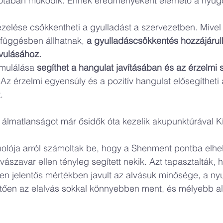
otában működik. Ennek eredményeként elérhető a nyugo
zelése csökkentheti a gyulladást a szervezetben. Mivel 
függésben állhatnak, 
a gyulladáscsökkentés hozzájárulh
vulásához.
imulálása 
segíthet a hangulat javításában és az érzelmi st
 Az érzelmi egyensúly és a pozitív hangulat elősegítheti 
.
 álmatlanságot már ősidők óta kezelik akupunktúrával K
lója arról számoltak be, hogy a Shenment pontba elhel
lvászavar ellen tényleg segített nekik. Azt tapasztalták,
en jelentős mértékben javult az alvásuk minősége, a n
tően az elalvás sokkal könnyebben ment, és mélyebb alv