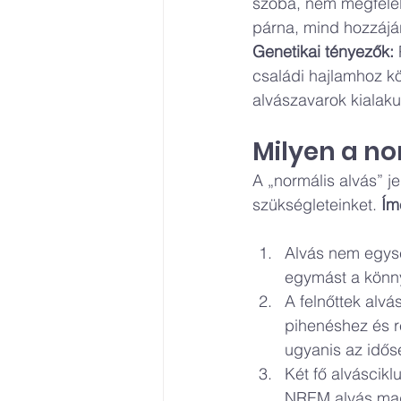
szoba, nem megfelel
párna, mind hozzájár
Genetikai tényezők:
családi hajlamhoz kö
alvászavarok kialaku
Milyen a no
A „normális alvás” j
szükségleteinket. 
Ím
Alvás nem egys
egymást a könny
A felnőttek alvá
pihenéshez és r
ugyanis az idős
Két fő alváscikl
NREM alvás magá