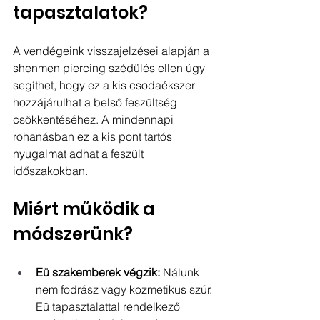
tapasztalatok?
A vendégeink visszajelzései alapján a 
shenmen piercing szédülés ellen úgy 
segíthet, hogy ez a kis csodaékszer 
hozzájárulhat a belső feszültség 
csökkentéséhez. A mindennapi 
rohanásban ez a kis pont tartós 
nyugalmat adhat a feszült 
időszakokban.
Miért működik a 
módszerünk?
Eü szakemberek végzik:
 Nálunk 
nem fodrász vagy kozmetikus szúr. 
Eü tapasztalattal rendelkező 