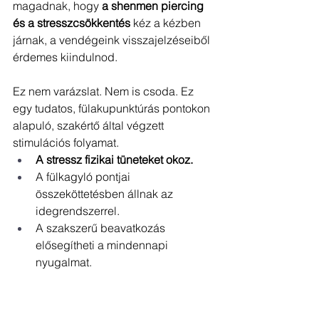
magadnak, hogy 
a shenmen piercing 
és a stresszcsökkentés
 kéz a kézben 
járnak, a vendégeink visszajelzéseiből 
érdemes kiindulnod.
Ez nem varázslat. Nem is csoda. Ez 
egy tudatos, fülakupunktúrás pontokon 
alapuló, szakértő által végzett 
stimulációs folyamat.
A stressz fizikai tüneteket okoz.
A fülkagyló pontjai 
összeköttetésben állnak az 
idegrendszerrel.
A szakszerű beavatkozás 
elősegítheti a mindennapi 
nyugalmat.