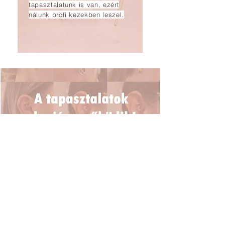
tapasztalatunk is van, ezért
nálunk profi kezekben leszel.
93%
2.238 megkérdezett