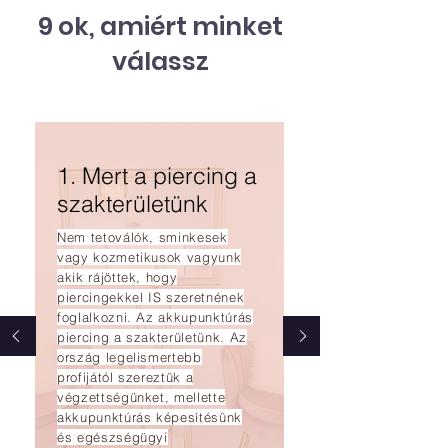
felett?
gondoskodás 
9 ok, amiért minket
a megnyugvá
válassz
1. Mert a piercing a
szakterületünk
Nem tetoválók, sminkesek
vagy kozmetikusok vagyunk
akik rájöttek, hogy
piercingekkel IS szeretnének
foglalkozni. Az akkupunktúrás
piercing a szakterületünk. Az
ország legelismertebb
profijától szereztük a
végzettségünket, mellette
akkupunktúrás képesítésünk
és egészségügyi