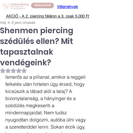
Időpontok
Vélemények
AKCIÓ - A 2. piercing féláron a 3. csak 5.000 Ft
máj. 4.
2 perc olvasás
Shenmen piercing
szédülés ellen? Mit
tapasztalnak
vendégeink?
NaN csillagot kapott az 5-ből.
Ismerős az a pillanat, amikor a reggeli 
felkelés után hirtelen úgy érzed, hogy 
kicsúszik a lábad alól a talaj? A 
bizonytalanság, a hányinger és a 
szédülés megkeseríti a 
mindennapjaidat. Nem tudsz 
nyugodtan dolgozni, autóba ülni vagy 
a szeretteiddel lenni. Sokan érzik úgy, 