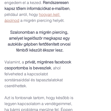
engedem el a kezed. 
Rendszeresen 
kapsz tőlem információkat e-mailben
, 
például arról, hogy 
hogyan kell 
ápolnod
 a migrén piercing helyét.
Szalonomban a migrén piercing, 
amelyet legelőször megkapsz egy 
autokláv gépben fertőtlenített orvosi 
fémből készült ékszer lesz.
Valamint, a 
privát, migrénes facebook 
csoportomba is beveszlek
, ahol 
felveheted a kapcsolatot 
sorstársaiddal és tapasztalatokat 
cserélhettek.
Azt is fontosnak tartom, hogy később is 
legyen kapcsolatom a vendégeimmel, 
ha bármi probléma merülne fel.
Éppen 