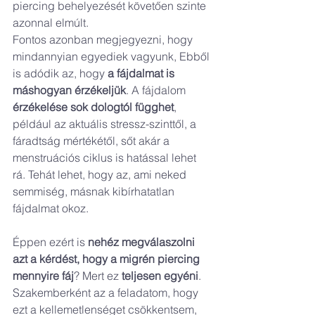
piercing behelyezését követően szinte 
azonnal elmúlt.
Fontos azonban megjegyezni, hogy 
mindannyian egyediek vagyunk, Ebből 
is adódik az, hogy 
a fájdalmat is 
máshogyan érzékeljük
. A fájdalom 
érzékelése sok dologtól függhet
, 
például az aktuális stressz-szinttől, a 
fáradtság mértékétől, sőt akár a 
menstruációs ciklus is hatással lehet 
rá. Tehát lehet, hogy az, ami neked 
semmiség, másnak kibírhatatlan 
fájdalmat okoz.
Éppen ezért is 
nehéz megválaszolni 
azt a kérdést, hogy a migrén piercing 
mennyire fáj
? Mert ez 
teljesen egyéni
. 
Szakemberként az a feladatom, hogy 
ezt a kellemetlenséget csökkentsem, 