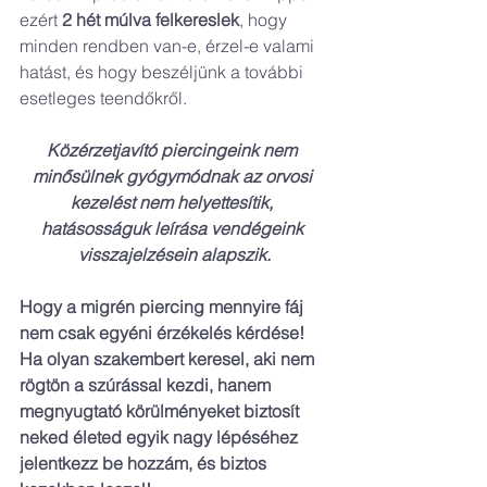
ezért 
2 hét múlva felkereslek
, hogy 
minden rendben van-e, érzel-e valami 
hatást, és hogy beszéljünk a további 
esetleges teendőkről.
Közérzetjavító piercingeink nem 
minősülnek gyógymódnak az orvosi 
kezelést nem helyettesítik, 
hatásosságuk leírása vendégeink 
visszajelzésein alapszik.
Hogy a migrén piercing mennyire fáj 
nem csak egyéni érzékelés kérdése! 
Ha olyan szakembert keresel, aki nem 
rögtön a szúrással kezdi, hanem 
megnyugtató körülményeket biztosít 
neked életed egyik nagy lépéséhez 
jelentkezz be hozzám, és biztos 