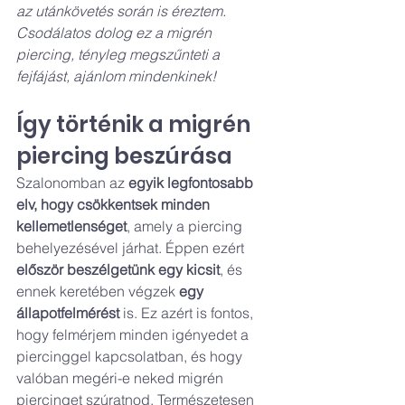
az utánkövetés során is éreztem. 
Csodálatos dolog ez a migrén 
piercing, tényleg megszűnteti a 
fejfájást, ajánlom mindenkinek!
Így történik a migrén 
piercing beszúrása
Szalonomban az 
egyik legfontosabb 
elv, hogy csökkentsek minden 
kellemetlenséget
, amely a piercing 
behelyezésével járhat. Éppen ezért 
először beszélgetünk egy kicsit
, és 
ennek keretében végzek 
egy 
állapotfelmérést 
is. Ez azért is fontos, 
hogy felmérjem minden igényedet a 
piercinggel kapcsolatban, és hogy 
valóban megéri-e neked migrén 
piercinget szúratnod. Természetesen 