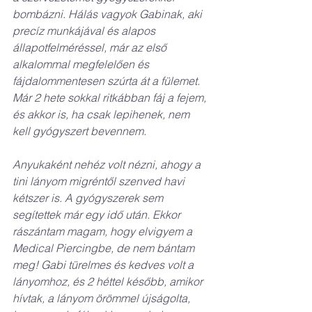
bombázni. Hálás vagyok Gabinak, aki 
precíz munkájával és alapos 
állapotfelméréssel, már az első 
alkalommal megfelelően és 
fájdalommentesen szúrta át a fülemet. 
Már 2 hete sokkal ritkábban fáj a fejem, 
és akkor is, ha csak lepihenek, nem 
kell gyógyszert bevennem.
Anyukaként nehéz volt nézni, ahogy a 
tini lányom migréntől szenved havi 
kétszer is. A gyógyszerek sem 
segítettek már egy idő után. Ekkor 
rászántam magam, hogy elvigyem a 
Medical Piercingbe, de nem bántam 
meg! Gabi türelmes és kedves volt a 
lányomhoz, és 2 héttel később, amikor 
hívtak, a lányom örömmel újságolta, 