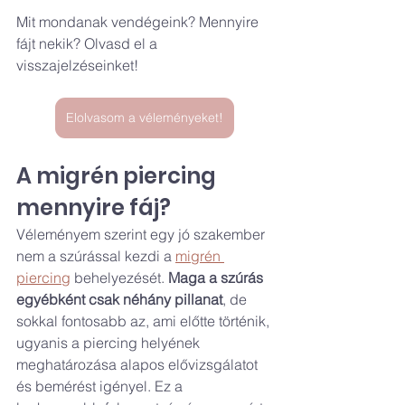
Mit mondanak vendégeink? Mennyire 
fájt nekik? Olvasd el a 
visszajelzéseinket!
Elolvasom a véleményeket!
A migrén piercing 
mennyire fáj?
Véleményem szerint egy jó szakember 
nem a szúrással kezdi a 
migrén 
piercing
 behelyezését. 
Maga a szúrás 
egyébként csak néhány pillanat
, de 
sokkal fontosabb az, ami előtte történik, 
ugyanis a piercing helyének 
meghatározása alapos elővizsgálatot 
és bemérést igényel. Ez a 