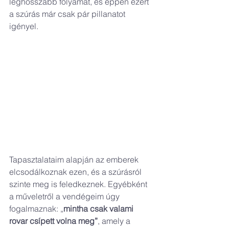
leghosszabb folyamat, és éppen ezért 
a szúrás már csak pár pillanatot 
igényel.
Tapasztalataim alapján az emberek 
elcsodálkoznak ezen, és a szúrásról 
szinte meg is feledkeznek. Egyébként 
a műveletről a vendégeim úgy 
fogalmaznak: „
mintha csak valami 
rovar csípett volna meg”
, amely a 