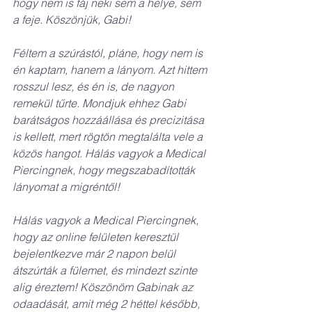
hogy nem is fáj neki sem a helye, sem 
a feje. Köszönjük, Gabi!
Féltem a szúrástól, pláne, hogy nem is 
én kaptam, hanem a lányom. Azt hittem 
rosszul lesz, és én is, de nagyon 
remekül tűrte. Mondjuk ehhez Gabi 
barátságos hozzáállása és precizitása 
is kellett, mert rögtön megtalálta vele a 
közös hangot. Hálás vagyok a Medical 
Piercingnek, hogy megszabadították 
lányomat a migréntől!
Hálás vagyok a Medical Piercingnek, 
hogy az online felületen keresztül 
bejelentkezve már 2 napon belül 
átszúrták a fülemet, és mindezt szinte 
alig éreztem! Köszönöm Gabinak az 
odaadását, amit még 2 héttel később, 