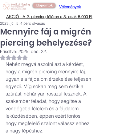
Időpontok
Vélemények
AKCIÓ - A 2. piercing féláron a 3. csak 5.000 Ft
2023. júl. 5.
4 perc olvasás
Mennyire fáj a migrén
piercing behelyezése?
Frissítve:
2025. dec. 22.
NaN csillagot kapott az 5-ből.
Nehéz megválaszolni azt a kérdést, 
hogy a migrén piercing mennyire fáj, 
ugyanis a fájdalom érzékelése teljesen 
egyedi. Míg sokan meg sem érzik a 
szúrást, néhányan rosszul lesznek. A 
szakember feladat, hogy segítse a 
vendéget a félelem és a fájdalom 
leküzdésében, éppen ezért fontos, 
hogy megfelelő szalont válassz ehhez 
a nagy lépéshez. 