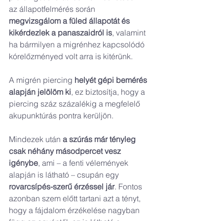
az állapotfelmérés során 
megvizsgálom a füled állapotát és 
kikérdezlek a panaszaidról is
, valamint 
ha bármilyen a migrénhez kapcsolódó 
kórelőzményed volt arra is kitérünk.
A migrén piercing 
helyét gépi bemérés 
alapján jelölöm ki
, ez biztosítja, hogy a 
piercing száz százalékig a megfelelő 
akupunktúrás pontra kerüljön.
Mindezek után 
a szúrás már tényleg 
csak néhány másodpercet vesz 
igénybe
, ami – a fenti vélemények 
alapján is látható – csupán egy 
rovarcsípés-szerű érzéssel jár
. Fontos 
azonban szem előtt tartani azt a tényt, 
hogy a fájdalom érzékelése nagyban 