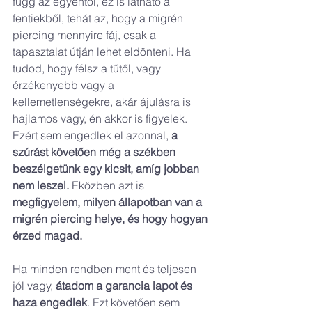
függ az egyéntől, ez is látható a 
fentiekből, tehát az, hogy a migrén 
piercing mennyire fáj, csak a 
tapasztalat útján lehet eldönteni. Ha 
tudod, hogy félsz a tűtől, vagy 
érzékenyebb vagy a 
kellemetlenségekre, akár ájulásra is 
hajlamos vagy, én akkor is figyelek. 
Ezért sem engedlek el azonnal, 
a 
szúrást követően még a székben 
beszélgetünk egy kicsit, amíg jobban 
nem leszel. 
Eközben azt is 
megfigyelem, milyen állapotban van a 
migrén piercing helye, és hogy hogyan 
érzed magad.
Ha minden rendben ment és teljesen 
jól vagy, 
átadom a garancia lapot és 
haza engedlek
. Ezt követően sem 