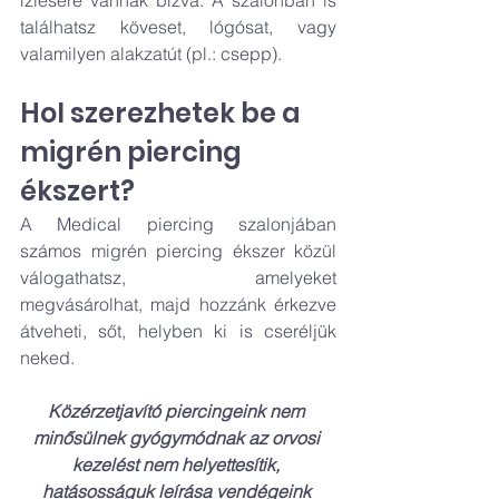
ízlésére vannak bízva. A szalonban is 
találhatsz köveset, lógósat, vagy 
valamilyen alakzatút (pl.: csepp).
Hol szerezhetek be a 
migrén piercing 
ékszert?
A Medical piercing szalonjában 
számos migrén piercing ékszer közül 
válogathatsz, amelyeket 
megvásárolhat, majd hozzánk érkezve 
átveheti, sőt, helyben ki is cseréljük 
neked.
Közérzetjavító piercingeink nem 
minősülnek gyógymódnak az orvosi 
kezelést nem helyettesítik, 
hatásosságuk leírása vendégeink 