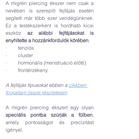
A migrén piercing ékszer nem csak a 
nevében is szereplő fejfájás esetén 
segített már több ezer vendégünknek. 
Ez a testékszerként is hordható kicsi 
eszköz 
az alábbi fejfájásokat is 
enyhítette a hozzánkfordulók körében
:
·         tenziós
·         cluster
·         hormonális (menstruáció előtti)
·         frontérzékeny
A fejfájás típusokat ebben a 
cikkben 
foglaltam össze részletesen
.
A migrén piercing ékszert egy olyan 
speciális pontba szúrják a fülben
, 
amely pontosságot és precízitást 
igényel.