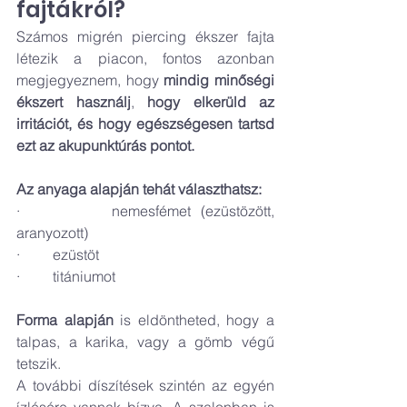
fajtákról?
Számos migrén piercing ékszer fajta 
létezik a piacon, fontos azonban 
megjegyeznem, hogy 
mindig minőségi 
ékszert használj
, 
hogy elkerüld az 
irritációt, és hogy egészségesen tartsd 
ezt az akupunktúrás pontot.
Az anyaga alapján tehát választhatsz:
·         nemesfémet (ezüstözött, 
aranyozott)
·         ezüstöt
·         titániumot
Forma alapján
 is eldöntheted, hogy a 
talpas, a karika, vagy a gömb végű 
tetszik.
A további díszítések szintén az egyén 