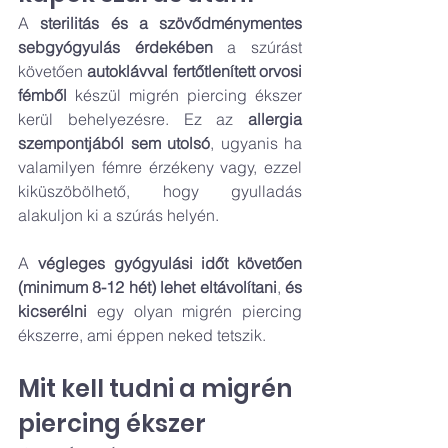
A 
sterilitás és a szövődménymentes 
sebgyógyulás érdekében
 a szúrást 
követően 
autoklávval fertőtlenített orvosi 
fémből
 készül migrén piercing ékszer 
kerül behelyezésre. Ez az 
allergia 
szempontjából sem utolsó
, ugyanis ha 
valamilyen fémre érzékeny vagy, ezzel 
kiküszöbölhető, hogy gyulladás 
alakuljon ki a szúrás helyén.
A 
végleges gyógyulási időt követően 
(minimum 8-12 hét) lehet eltávolítani
, 
és 
kicserélni
 egy olyan migrén piercing 
ékszerre, ami éppen neked tetszik.
Mit kell tudni a migrén 
piercing ékszer 