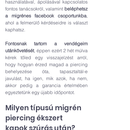
használatával, ápolásával kapcsolatos 
fontos tanácsokról, valamint 
beléphetsz 
a migrénes facebook csoportunkba
, 
ahol a felmerülő kérdéseidre is választ 
kaphatsz.
Fontosnak tartom a vendégeim 
utánkövetését
, éppen ezért 2 hét múlva 
kérek tőled egy visszajelzést arról, 
hogy hogyan érzed magad a piercing 
behelyezése óta, tapasztaltál-e 
javulást, ha igen, mik azok, ha nem, 
akkor pedig a garancia értelmében 
egyeztetünk egy újabb időpontot.
Milyen típusú migrén 
piercing ékszert 
kapok szúrás után?