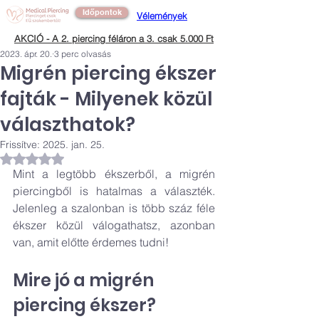
Időpontok
Vélemények
AKCIÓ - A 2. piercing féláron a 3. csak 5.000 Ft
2023. ápr. 20.
3 perc olvasás
Migrén piercing ékszer
fajták - Milyenek közül
választhatok?
Frissítve:
2025. jan. 25.
NaN csillagot kapott az 5-ből.
Mint a legtöbb ékszerből, a migrén 
piercingből is hatalmas a választék. 
Jelenleg a szalonban is több száz féle 
ékszer közül válogathatsz, azonban 
van, amit előtte érdemes tudni!
Mire jó a migrén 
piercing ékszer?