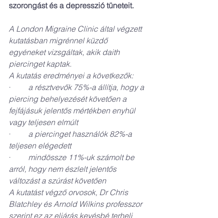
szorongást és a depresszió tüneteit.
A London Migraine Clinic által végzett 
kutatásban migrénnel küzdő 
egyéneket vizsgáltak, akik daith 
piercinget kaptak.
A kutatás eredményei a következők:
·         
a résztvevők 75%-a állítja, hogy a 
piercing behelyezését követően a 
fejfájásuk jelentős mértékben enyhül 
vagy teljesen elmúlt
·         
a piercinget használók 82%-a 
teljesen elégedett
·         
mindössze 11%-uk számolt be 
arról, hogy nem észlelt jelentős 
változást a szúrást követően
A kutatást végző orvosok, Dr Chris 
Blatchley és Arnold Wilkins professzor 
szerint ez az eljárás kevésbé terheli 