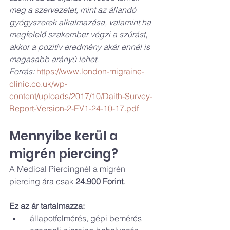
meg a szervezetet, mint az állandó 
gyógyszerek alkalmazása, valamint ha 
megfelelő szakember végzi a szúrást, 
akkor a pozitív eredmény akár ennél is 
magasabb arányú lehet.
Forrás:
https://www.london-migraine-
clinic.co.uk/wp-
content/uploads/2017/10/Daith-Survey-
Report-Version-2-EV1-24-10-17.pdf
Mennyibe kerül a 
migrén piercing?
A Medical Piercingnél a migrén 
piercing ára csak 
24.900 Forint
.
Ez az ár tartalmazza:
  állapotfelmérés, gépi bemérés