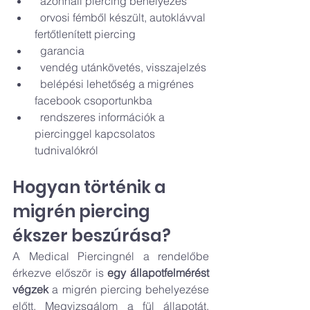
  azonnali piercing behelyezés
  orvosi fémből készült, autoklávval 
fertőtlenített piercing
  garancia
  vendég utánkövetés, visszajelzés
  belépési lehetőség a migrénes 
facebook csoportunkba
  rendszeres információk a 
piercinggel kapcsolatos 
tudnivalókról
Hogyan történik a 
migrén piercing 
ékszer beszúrása?
A Medical Piercingnél a rendelőbe 
érkezve először is 
egy állapotfelmérést 
végzek
 a migrén piercing behelyezése 
előtt. Megvizsgálom a fül állapotát, 